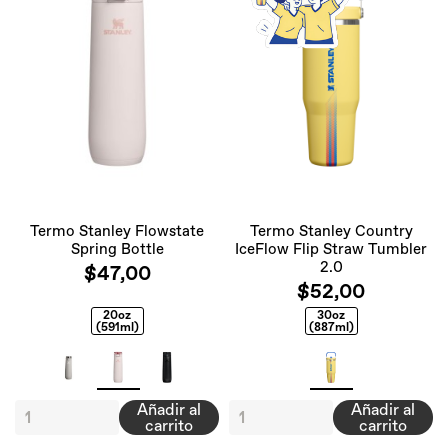
Termo Stanley Flowstate
Termo Stanley Country
Spring Bottle
IceFlow Flip Straw Tumbler
2.0
$47,00
$52,00
20oz
30oz
(591ml)
(887ml)
Añadir al
Añadir al
carrito
carrito