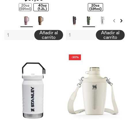
20oz
40oz
20oz
(591ml)
(1.2L)
(591ml)
Añadir al
Añadir al
carrito
carrito
-30%