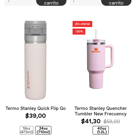
carrito
carrito
¡En oferta!
-30%
Termo Stanley Quick Flip Go
Termo Stanley Quencher
Tumbler New Frecuency
$39,00
$41,30
$59,00
16oz
24oz
40oz
(473ml)
(710ml)
(1.2L)