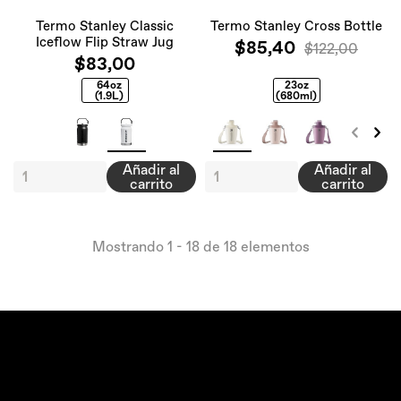
Termo Stanley Classic
Termo Stanley Cross Bottle
Iceflow Flip Straw Jug
$85,40
$122,00
$83,00
64oz
23oz
(1.9L)
(680ml)
Añadir al
Añadir al
carrito
carrito
Mostrando 1 - 18 de 18 elementos