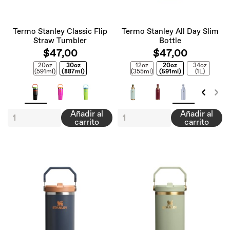
Termo Stanley Classic Flip
Termo Stanley All Day Slim
Straw Tumbler
Bottle
$47,00
$47,00
20oz
30oz
12oz
20oz
34oz
(591ml)
(887ml)
(355ml)
(591ml)
(1L)
Añadir al
Añadir al
carrito
carrito