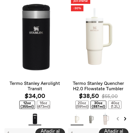
¡En oferta!
-30%
Termo Stanley Aerolight
Termo Stanley Quencher
Transit
H2.0 Flowstate Tumbler
$34,00
$38,50
$55,00
12oz
16oz
20oz
30oz
40oz
(355ml)
(473ml)
(591ml)
(887ml)
(1.2L)
Añadir al
Añadir al