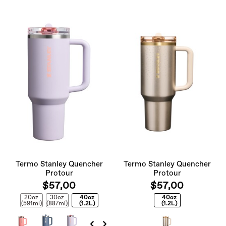
Termo Stanley Quencher
Termo Stanley Quencher
Protour
Protour
$57,00
$57,00
20oz
30oz
40oz
40oz
(591ml)
(887ml)
(1.2L)
(1.2L)