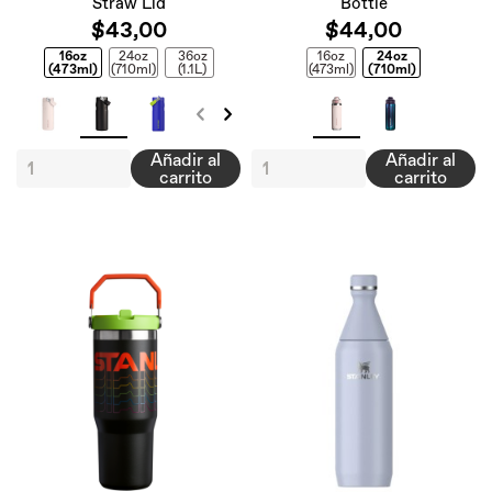
Straw Lid
Bottle
$43,00
$44,00
16oz
24oz
36oz
16oz
24oz
(473ml)
(710ml)
(1.1L)
(473ml)
(710ml)
Añadir al
Añadir al
carrito
carrito