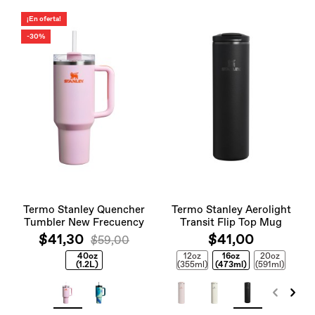
¡En oferta!
-30%
Termo Stanley Quencher
Termo Stanley Aerolight
Tumbler New Frecuency
Transit Flip Top Mug
$41,30
$41,00
$59,00
40oz
12oz
16oz
20oz
(1.2L)
(355ml)
(473ml)
(591ml)