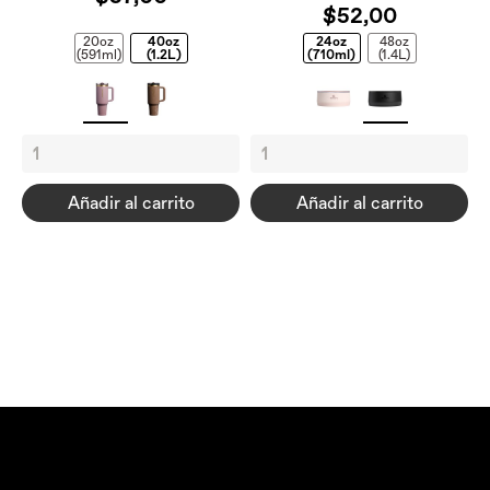
$52,00
20oz
40oz
24oz
48oz
(591ml)
(1.2L)
(710ml)
(1.4L)
Añadir al carrito
Añadir al carrito