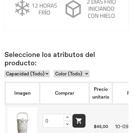
Seleccione los atributos del
producto:
Precio
Imagen
Comprar
Re
unitario

10-099
$45,00