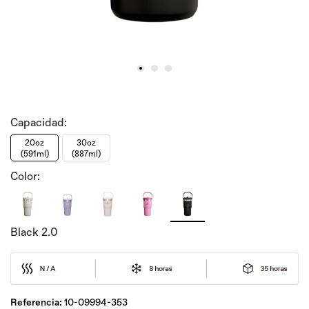
Capacidad:
20oz
30oz
(591ml)
(887ml)
Color:
Black 2.0
Referencia:
10-09994-353