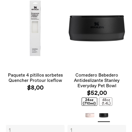
Paquete 4 pitillos sorbetes
Comedero Bebedero
Quencher Protour Iceflow
Antideslizante Stanley
Everyday Pet Bowl
$8,00
$52,00
24oz
48oz
(710ml)
(1.4L)