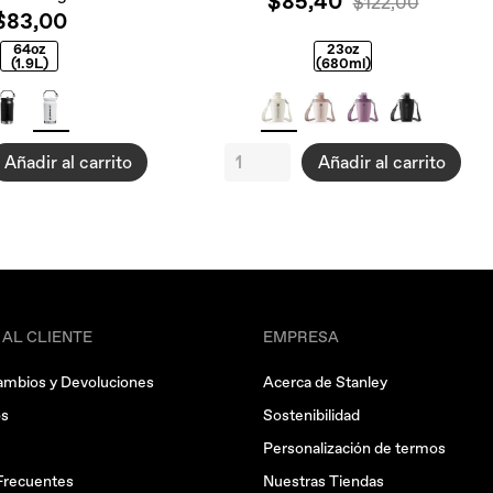
$85,40
$122,00
$83,00
64oz
23oz
(1.9L)
(680ml)
Añadir al carrito
Añadir al carrito
 AL CLIENTE
EMPRESA
ambios y Devoluciones
Acerca de Stanley
os
Sostenibilidad
Personalización de termos
Frecuentes
Nuestras Tiendas