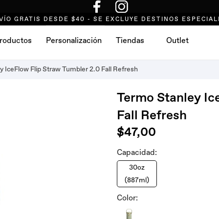
VÍO GRATIS DESDE $40 - SE EXCLUYE DESTINOS ESPECIAL
roductos
Personalización
Tiendas
Outlet
 IceFlow Flip Straw Tumbler 2.0 Fall Refresh
Termo Stanley Ic
Fall Refresh
$47,00
Capacidad:
30oz
(887ml)
Color: