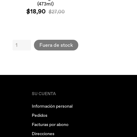
(473ml)
$18,90
$27,00
Fuera de stock
SU CUENTA
Información personal
Pedidos
Facturas por abono
Direcciones