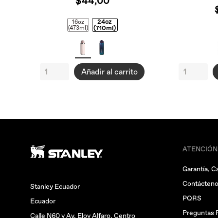
$44,00
24oz
16oz
(473ml)
(710ml)
Añadir al carrito
ATENCIÓN
Garantía, C
Contácten
Stanley Ecuador
PQRS
Ecuador
Preguntas 
Calle N60 y Av. Eloy Alfaro, Centro