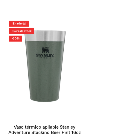
¡En oferta!
Fuera de stock
-30%
Vaso térmico apilable Stanley
Adventure Stacking Beer Pint 16oz