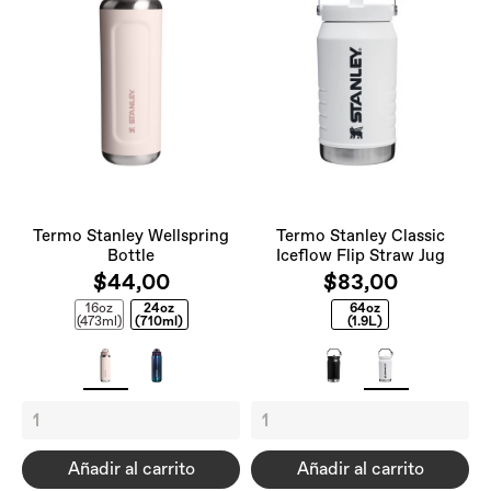
Termo Stanley Wellspring
Termo Stanley Classic
Bottle
Iceflow Flip Straw Jug
$44,00
$83,00
16oz
24oz
64oz
(473ml)
(710ml)
(1.9L)
Añadir al carrito
Añadir al carrito