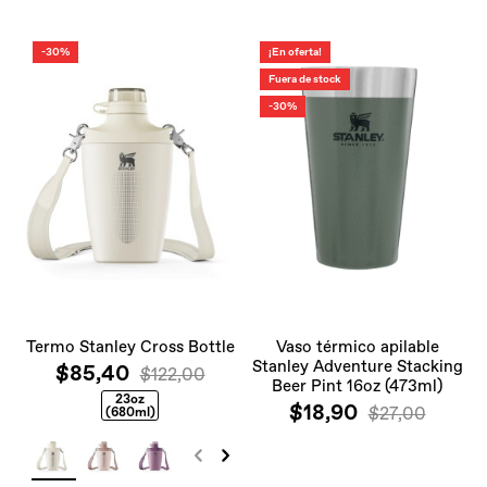
-30%
¡En oferta!
Fuera de stock
-30%
Termo Stanley Cross Bottle
Vaso térmico apilable
Stanley Adventure Stacking
$85,40
$122,00
Beer Pint 16oz (473ml)
23oz
$18,90
$27,00
(680ml)